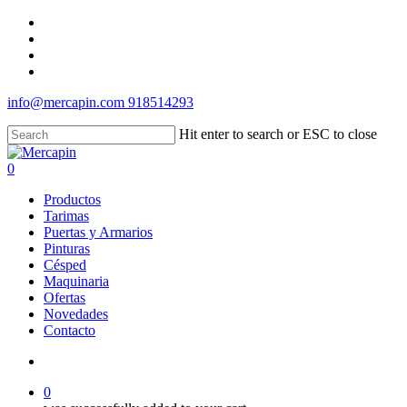
Skip
facebook
to
instagram
main
whatsapp
content
messenger
info@mercapin.com
918514293
Hit enter to search or ESC to close
Close
Search
account
0
Menu
Productos
Tarimas
Puertas y Armarios
Pinturas
Césped
Maquinaria
Ofertas
Novedades
Contacto
account
0