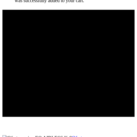
was successfully added to your cart.
OFERTAS
"Las mejores ofertas en tarimas y pinturas en Villalba, Madrid"