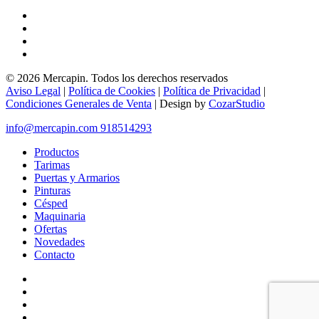
facebook
instagram
whatsapp
messenger
© 2026 Mercapin. Todos los derechos reservados
Aviso Legal
|
Política de Cookies
|
Política de Privacidad
|
Condiciones Generales de Venta
| Design by
CozarStudio
Close
info@mercapin.com
918514293
Menu
Productos
Tarimas
Puertas y Armarios
Pinturas
Césped
Maquinaria
Ofertas
Novedades
Contacto
facebook
instagram
whatsapp
messenger